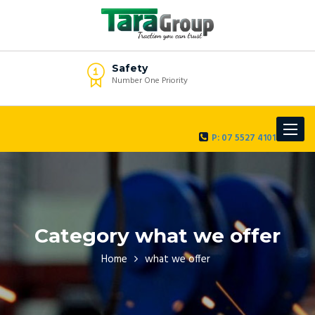
Safety
Number One Priority
Toggle
P: 07 5527 4101
navigat
Category what we offer
Home
what we offer